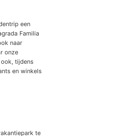
dentrip een
agrada Familia
ook naar
ar onze
ook, tijdens
ants en winkels
vakantiepark te