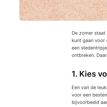
De zomer staat a
kunt gaan voor e
een stedentripj
ontbreken. Daaro
1. Kies 
Een van de leuk
voor een bestem
bijvoorbeeld aa