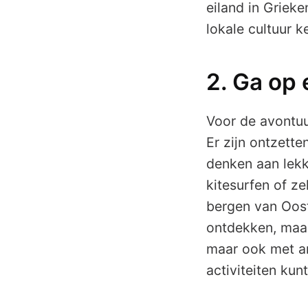
eiland in Grieke
lokale cultuur 
2. Ga op 
Voor de avontuu
Er zijn ontzette
denken aan lekk
kitesurfen of z
bergen van Oost
ontdekken, maar 
maar ook met an
activiteiten ku