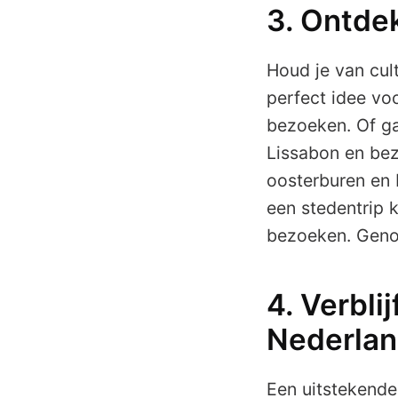
3. Ontde
Houd je van cul
perfect idee vo
bezoeken. Of g
Lissabon en bez
oosterburen en 
een stedentrip 
bezoeken. Geno
4. Verbli
Nederla
Een uitstekende