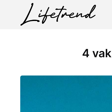
4 vak